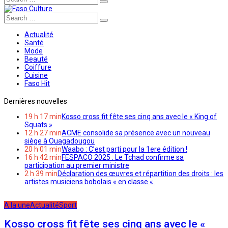
Search
Search
Actualité
Santé
Mode
Beauté
Coiffure
Cuisine
Faso Hit
Dernières nouvelles
19 h 17 min
Kosso cross fit fête ses cinq ans avec le « King of
Squats »
12 h 27 min
ACME consolide sa présence avec un nouveau
siège à Ouagadougou
20 h 01 min
Waabo : C’est parti pour la 1ere édition !
16 h 42 min
FESPACO 2025 : Le Tchad confirme sa
participation au premier ministre
2 h 39 min
Déclaration des œuvres et répartition des droits : les
artistes musiciens bobolais « en classe «
A la une
Actualité
Sport
Kosso cross fit fête ses cinq ans avec le «