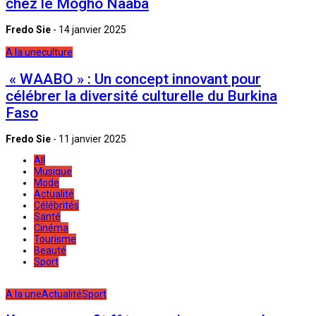
chez le Mogho Naaba
Fredo Sie
-
14 janvier 2025
A la une
culture
« WAABO » : Un concept innovant pour
célébrer la diversité culturelle du Burkina
Faso
Fredo Sie
-
11 janvier 2025
All
Musique
Mode
Actualité
Célébrités
Santé
Cinéma
Tourisme
Beauté
Sport
A la une
Actualité
Sport