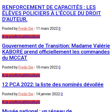
RENFORCEMENT DE CAPACITÉS : LES
ÉLÈVES POLICIERS À L’ÉCOLE DU DROIT
D’AUTEUR.
Posted by
Fredo Sie
-
11 mars 2022
0
A la une
Actualité
culture
Gouvernement de Transition: Madame Valérie
KABORE prend officiellement les commandes
du MCCAT
Posted by
Fredo Sie
-
10 mars 2022
0
A la une
Actualité
culture
12 PCA 2022: la liste des nominés dévoilée
Posted by
Fredo Sie
-
14 janvier 2022
0
A la une
Actualité
culture
Musée national : un réseau de