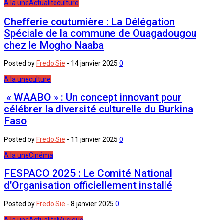
A la une
Actualité
culture
Chefferie coutumière : La Délégation
Spéciale de la commune de Ouagadougou
chez le Mogho Naaba
Posted by
Fredo Sie
-
14 janvier 2025
0
A la une
culture
« WAABO » : Un concept innovant pour
célébrer la diversité culturelle du Burkina
Faso
Posted by
Fredo Sie
-
11 janvier 2025
0
A la une
Cinéma
FESPACO 2025 : Le Comité National
d’Organisation officiellement installé
Posted by
Fredo Sie
-
8 janvier 2025
0
A la une
Actualité
Musique