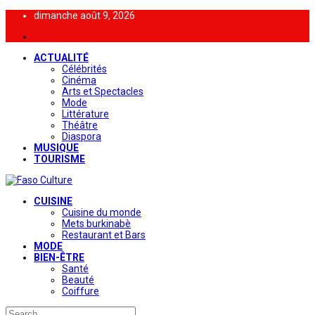
dimanche août 9, 2026
ACTUALITÉ
Célébrités
Cinéma
Arts et Spectacles
Mode
Littérature
Théâtre
Diaspora
MUSIQUE
TOURISME
CUISINE
Cuisine du monde
Mets burkinabè
Restaurant et Bars
MODE
BIEN-ÊTRE
Santé
Beauté
Coiffure