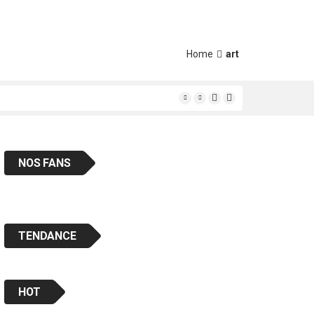
Home
art
ais « en classe «
NOS FANS
TENDANCE
HOT