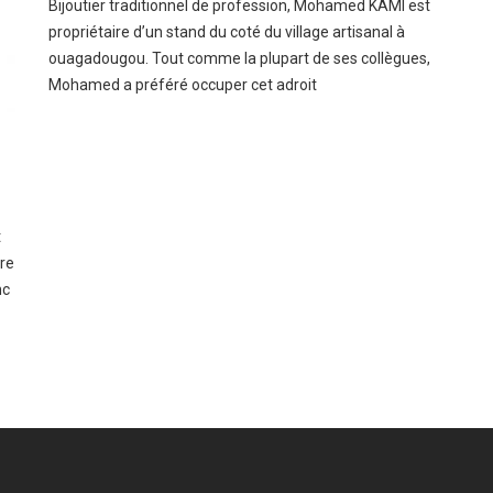
Bijoutier traditionnel de profession, Mohamed KAMI est
propriétaire d’un stand du coté du village artisanal à
ouagadougou. Tout comme la plupart de ses collègues,
Mohamed a préféré occuper cet adroit
t
vre
nc