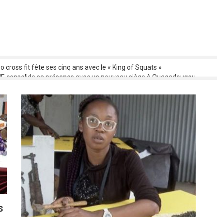
o cross fit fête ses cinq ans avec le « King of Squats »
 consolide sa présence avec un nouveau siège à Ouagadougou
o : C’est parti pour la 1ere édition !
ACO 2025 : Le Tchad confirme sa participation au premier ministre
ation des œuvres et répartition des droits : les artistes musiciens bobol
s