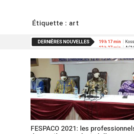
Étiquette :
art
DERNIÈRES NOUVELLES
19 h 17 min
Koss
12 h 27 min
ACME
20 h 01 min
Waab
16 h 42 min
FESP
2 h 39 min
Déclar
FESPACO 2021: les professionnel