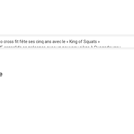
o cross fit fête ses cinq ans avec le « King of Squats »
 consolide sa présence avec un nouveau siège à Ouagadougou
o : C’est parti pour la 1ere édition !
ACO 2025 : Le Tchad confirme sa participation au premier ministre
ation des œuvres et répartition des droits : les artistes musiciens bobol
e