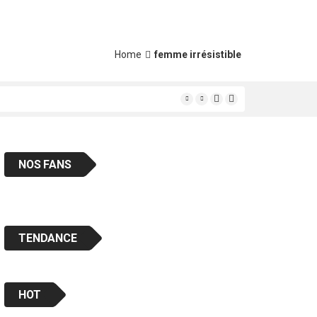
Home
femme irrésistible
ais « en classe «
NOS FANS
TENDANCE
HOT