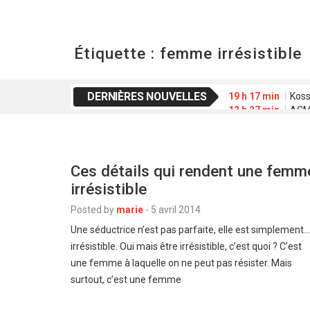
Étiquette :
femme irrésistible
DERNIÈRES NOUVELLES
19 h 17 min
Koss
12 h 27 min
ACME
20 h 01 min
Waab
16 h 42 min
FESP
2 h 39 min
Déclar
Ces détails qui rendent une femm
irrésistible
Posted by
marie
-
5 avril 2014
Une séductrice n’est pas parfaite, elle est simplement…
irrésistible. Oui mais être irrésistible, c’est quoi ? C’est
une femme à laquelle on ne peut pas résister. Mais
surtout, c’est une femme