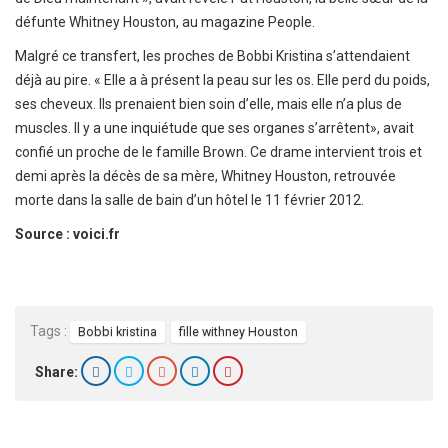
défunte Whit­­ney Hous­­ton, au maga­­zine People.
Malgré ce trans­fert, les proches de Bobbi Kris­tina s’atten­daient
déjà au pire. « Elle a à présent la peau sur les os. Elle perd du poids,
ses cheveux. Ils prenaient bien soin d’elle, mais elle n’a plus de
muscles. Il y a une inquié­­tude que ses organes s’arrê­tent», avait
confié un proche de le famille Brown. Ce drame inter­vient trois et
demi après la décès de sa mère, Whit­ney Hous­ton, retrou­vée
morte dans la salle de bain d’un hôtel le 11 février 2012.
Source : voici.fr
Tags :
Bobbi kristina
fille withney Houston
Share: