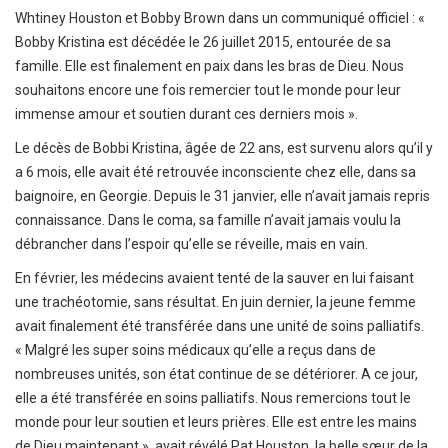
Whti­ney Hous­ton et Bobby Brown dans un commu­niqué offi­ciel : «
Bobby Kris­tina est décé­dée le 26 juillet 2015, entou­rée de sa
famille. Elle est fina­le­ment en paix dans les bras de Dieu. Nous
souhai­tons encore une fois remer­cier tout le monde pour leur
immense amour et soutien durant ces derniers mois ».
Le décès de Bobbi Kris­tina, âgée de 22 ans, est survenu alors qu’il y
a 6 mois, elle avait été retrou­vée incons­ciente chez elle, dans sa
baignoire, en Geor­gie. Depuis le 31 janvier, elle n’avait jamais repris
connais­sance. Dans le coma, sa famille n’avait jamais voulu la
débran­cher dans l’espoir qu’elle se réveille, mais en vain.
En février, les méde­cins avaient tenté de la sauver en lui faisant
une trachéo­to­mie, sans résul­tat. En juin dernier, la jeune femme
avait fina­le­ment été trans­fé­rée dans une unité de soins pallia­­tifs.
« Malgré les super soins médi­­caux qu’elle a reçus dans de
nombreuses unités, son état conti­­nue de se dété­­rio­­rer. A ce jour,
elle a été trans­­fé­­rée en soins pallia­­tifs. Nous remer­­cions tout le
monde pour leur soutien et leurs prières. Elle est entre les mains
de Dieu main­­te­­nant », avait révélé Pat Hous­­ton, la belle sœur de la