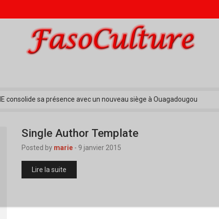
 consolide sa présence avec un nouveau siège à Ouagadougou
o : C’est parti pour la 1ere édition !
ACO 2025 : Le Tchad confirme sa participation au premier ministre
ation des œuvres et répartition des droits : les artistes musiciens bobol
Single Author Template
o cross fit fête ses cinq ans avec le « King of Squats »
Posted by
marie
-
9 janvier 2015
Lire la suite