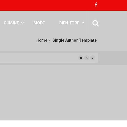
CUISINE
MODE
BIEN-ÊTRE
Home
Single Author Template
ais « en classe «