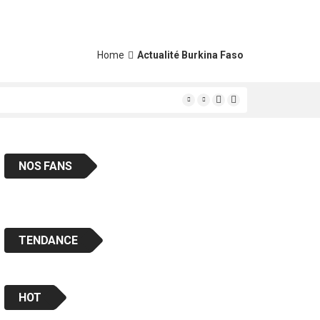
Home
Actualité Burkina Faso
ais « en classe «
NOS FANS
TENDANCE
HOT