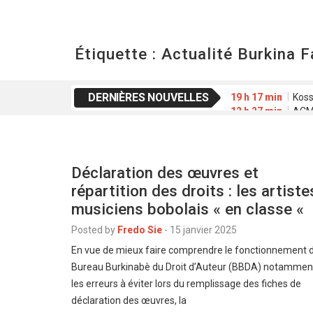
Étiquette :
Actualité Burkina 
DERNIÈRES NOUVELLES
19 h 17 min
Koss
12 h 27 min
ACME
20 h 01 min
Waab
16 h 42 min
FESP
2 h 39 min
Déclar
Déclaration des œuvres et
répartition des droits : les artiste
musiciens bobolais « en classe «
Posted by
Fredo Sie
-
15 janvier 2025
En vue de mieux faire comprendre le fonctionnement 
Bureau Burkinabè du Droit d’Auteur (BBDA) notammen
les erreurs à éviter lors du remplissage des fiches de
déclaration des œuvres, la