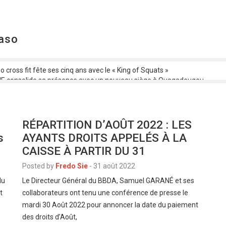
Faso
o cross fit fête ses cinq ans avec le « King of Squats »
 consolide sa présence avec un nouveau siège à Ouagadougou
o : C’est parti pour la 1ere édition !
ACO 2025 : Le Tchad confirme sa participation au premier ministre
ation des œuvres et répartition des droits : les artistes musiciens bobol
RÉPARTITION D’AOÛT 2022 : LES
s
AYANTS DROITS APPELÉS À LA
CAISSE À PARTIR DU 31
Posted by
Fredo Sie
-
31 août 2022
du
Le Directeur Général du BBDA, Samuel GARANÉ et ses
t
collaborateurs ont tenu une conférence de presse le
mardi 30 Août 2022 pour annoncer la date du paiement
des droits d’Août,