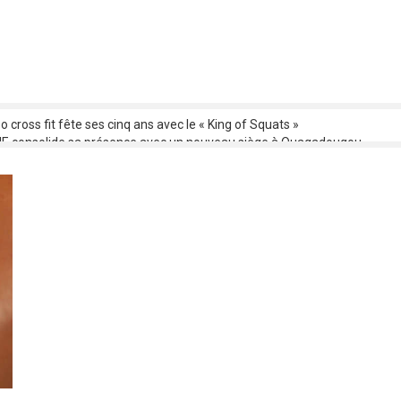
o cross fit fête ses cinq ans avec le « King of Squats »
 consolide sa présence avec un nouveau siège à Ouagadougou
o : C’est parti pour la 1ere édition !
ACO 2025 : Le Tchad confirme sa participation au premier ministre
ation des œuvres et répartition des droits : les artistes musiciens bobol