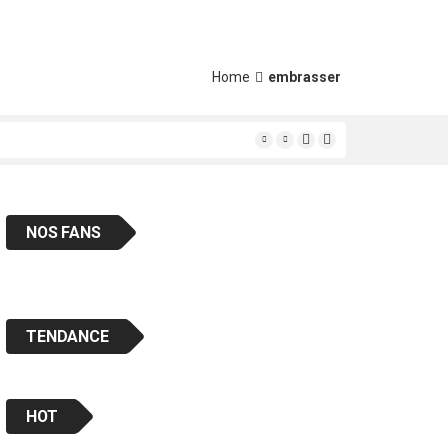
Home
embrasser
ais « en classe «
NOS FANS
TENDANCE
HOT