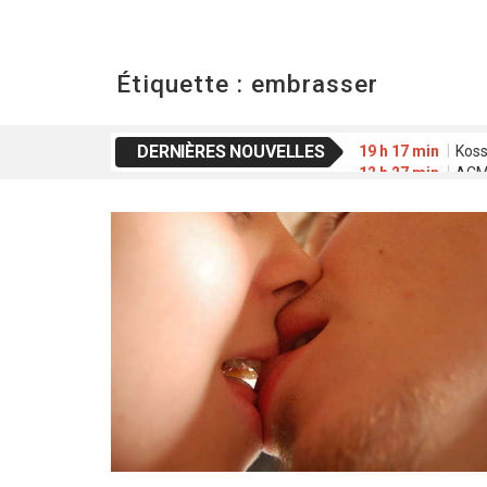
Étiquette :
embrasser
DERNIÈRES NOUVELLES
19 h 17 min
Koss
12 h 27 min
ACME
20 h 01 min
Waab
16 h 42 min
FESP
2 h 39 min
Déclar