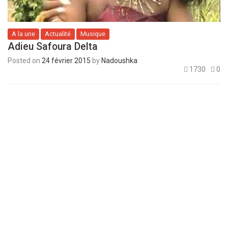
A la une
Actualité
Musique
Adieu Safoura Delta
Posted on
24 février 2015
by
Nadoushka
1730
0