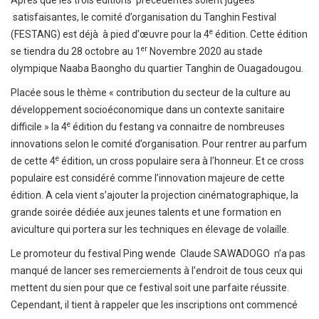
Apres que les trois éditions précédentes soient jugées
satisfaisantes, le comité d’organisation du Tanghin Festival
e
(FESTANG) est déjà à pied d’œuvre pour la 4
édition. Cette édition
er
se tiendra du 28 octobre au 1
Novembre 2020 au stade
olympique Naaba Baongho du quartier Tanghin de Ouagadougou.
Placée sous le thème « contribution du secteur de la culture au
développement socioéconomique dans un contexte sanitaire
e
difficile » la 4
édition du festang va connaitre de nombreuses
innovations selon le comité d’organisation. Pour rentrer au parfum
e
de cette 4
édition, un cross populaire sera à l’honneur. Et ce cross
populaire est considéré comme l’innovation majeure de cette
édition. A cela vient s’ajouter la projection cinématographique, la
grande soirée dédiée aux jeunes talents et une formation en
aviculture qui portera sur les techniques en élevage de volaille.
Le promoteur du festival Ping wende Claude SAWADOGO n’a pas
manqué de lancer ses remerciements à l’endroit de tous ceux qui
mettent du sien pour que ce festival soit une parfaite réussite.
Cependant, il tient à rappeler que les inscriptions ont commencé