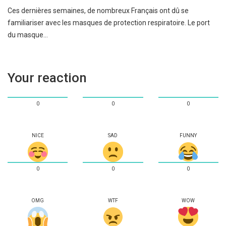
Ces dernières semaines, de nombreux Français ont dû se
familiariser avec les masques de protection respiratoire. Le port
du masque…
Your reaction
0
0
0
NICE
SAD
FUNNY
0
0
0
OMG
WTF
WOW