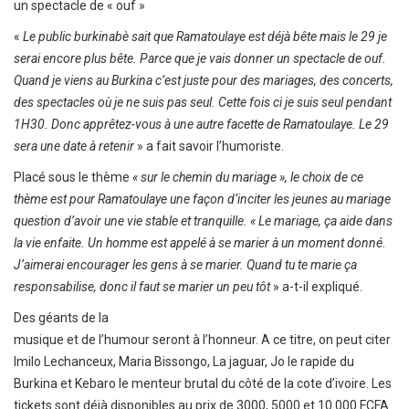
un spectacle de « ouf »
«
Le public burkinabè sait que Ramatoulaye est déjà bête mais le 29 je
serai encore plus bête. Parce que je vais donner un spectacle de ouf.
Quand je viens au Burkina c’est juste pour des mariages, des concerts,
des spectacles où je ne suis pas seul. Cette fois ci je suis seul pendant
1H30. Donc apprêtez-vous à une autre facette de Ramatoulaye. Le 29
sera une date à retenir
» a fait savoir l’humoriste.
Placé sous le thème
« sur le chemin du mariage », le choix de ce
thème est pour Ramatoulaye une façon d’inciter les jeunes au mariage
question d’avoir une vie stable et tranquille. « Le mariage, ça aide dans
la vie enfaite. Un homme est appelé à se marier à un moment donné.
J’aimerai encourager les gens à se marier. Quand tu te marie ça
responsabilise, donc il faut se marier un peu tôt
» a-t-il expliqué.
Des géants de la
musique et de l’humour seront à l’honneur. A ce titre, on peut citer
Imilo Lechanceux, Maria Bissongo, La jaguar, Jo le rapide du
Burkina et Kebaro le menteur brutal du côté de la cote d’ivoire. Les
tickets sont déjà disponibles au prix de 3000, 5000 et 10.000 FCFA.