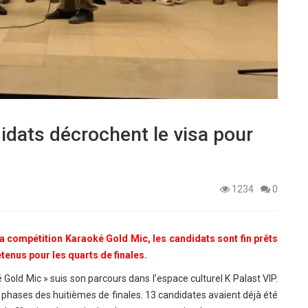
idats décrochent le visa pour
1234
0
la compétition Karaoké Gold Mic, les candidats sont fin prêts
tenus pour les quarts de finales.
Gold Mic » suis son parcours dans l’espace culturel K Palast VIP.
 phases des huitièmes de finales. 13 candidates avaient déjà été