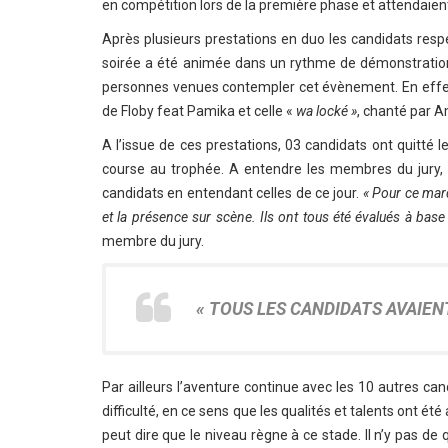
en compétition lors de la première phase et attendaient
Après plusieurs prestations en duo les candidats resp
soirée a été animée dans un rythme de démonstration
personnes venues contempler cet évènement. En effet
de Floby feat Pamika et celle «
wa locké »
, chanté par A
A l’issue de ces prestations, 03 candidats ont quitté le
course au trophée. A entendre les membres du jury, s
candidats en entendant celles de ce jour.
« Pour ce mard
et la présence sur scène. Ils ont tous été évalués à base 
membre du jury.
« TOUS LES CANDIDATS AVAIENT
Par ailleurs l’aventure continue avec les 10 autres can
difficulté, en ce sens que les qualités et talents ont ét
peut dire que le niveau règne à ce stade. Il n’y pas de 