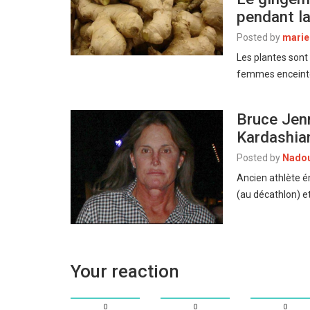
pendant l
Posted by
marie
Les plantes sont
femmes enceinte
Bruce Jenn
Kardashia
Posted by
Nado
Ancien athlète é
(au décathlon) e
Your reaction
0
0
0