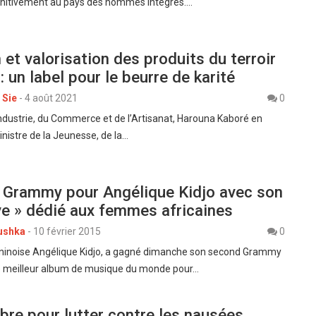
éfinitivement au pays des hommes intègres.…
 et valorisation des produits du terroir
: un label pour le beurre de karité
 Sie
-
4 août 2021
0
’Industrie, du Commerce et de l’Artisanat, Harouna Kaboré en
istre de la Jeunesse, de la…
 Grammy pour Angélique Kidjo avec son
ve » dédié aux femmes africaines
ushka
-
10 février 2015
0
ninoise Angélique Kidjo, a gagné dimanche son second Grammy
 meilleur album de musique du monde pour…
re pour lutter contre les nausées