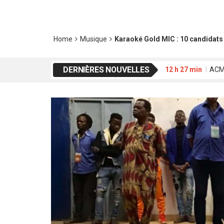
Home
Musique
Karaoké Gold MIC : 10 candidats 
DERNIÈRES NOUVELLES
12 h 27 min
ACME
20 h 01 min
Waab
16 h 42 min
FESP
2 h 39 min
Déclar
19 h 17 min
Koss