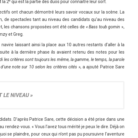
e
 la 2
qui est la partie des duos pour connaitre leur sort.
ectifs ont chacun démontré leurs savoir vocaux sur la scène. La
, de spectacles tant au niveau des candidats qu’au niveau des
, les chansons proposées ont été celles de
« Bass toub gomin
»,
mzy et Greg.
 navire laissant ainsi la place aux 10 autres restants d’aller à la
uite à la dernière phase ils avaient retenu des notes pour les
i les critères sont toujours les même, la gamme, le temps, la parole
d’une note sur 10 selon les critères cités »
, a ajouté Patrice Sare
 LE NIVEAU »
didats. D’après Patrice Sare, cette décision a été prise dans une
é au rendez-vous. « Vous l’avez tous mérité je peux le dire. Déjà on
quoi se plaindre, pour ceux qui n’ont pas pu poursuivre l’aventure