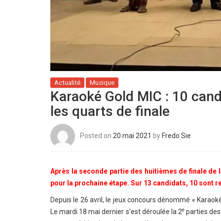
Actualité
Musique
Karaoké Gold MIC : 10 cand
les quarts de finale
Posted on
20 mai 2021
by
Fredo Sie
Après la seconde partie des huitièmes de finale de 
pour la prochaine étape. Sur 13 candidats, 10 sont re
Depuis le 26 avril, le jeux concours dénommé « Karaoké 
e
Le mardi 18 mai dernier s’est déroulée la 2
parties des