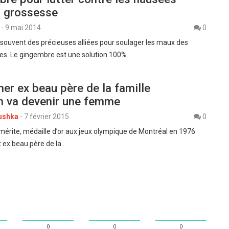
a grossesse
-
9 mai 2014
0
 souvent des précieuses alliées pour soulager les maux des
s. Le gingembre est une solution 100%…
er ex beau père de la famille
n va devenir une femme
ushka
-
7 février 2015
0
mérite, médaille d’or aux jeux olympique de Montréal en 1976
t ex beau père de la…
0
0
0