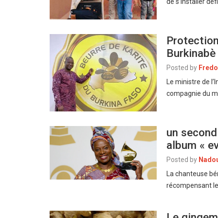
de s’installer d
Protection
Burkinabè 
Posted by
Fredo
Le ministre de l
compagnie du min
un second
album « e
Posted by
Nado
La chanteuse bé
récompensant le
Le gingemb