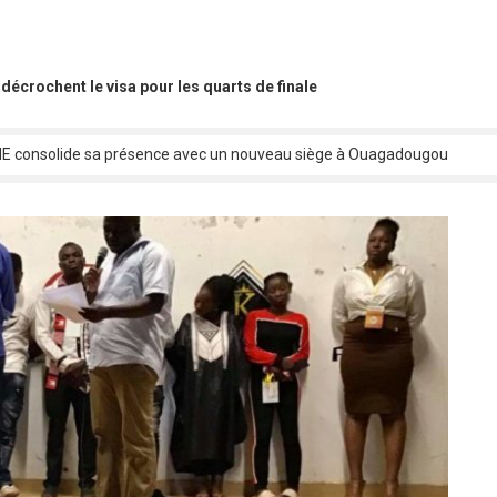
décrochent le visa pour les quarts de finale
 consolide sa présence avec un nouveau siège à Ouagadougou
o : C’est parti pour la 1ere édition !
ACO 2025 : Le Tchad confirme sa participation au premier ministre
ation des œuvres et répartition des droits : les artistes musiciens bobol
o cross fit fête ses cinq ans avec le « King of Squats »