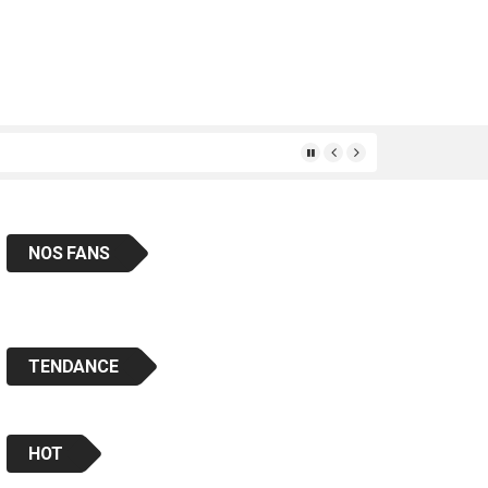
ais « en classe «
NOS FANS
TENDANCE
HOT