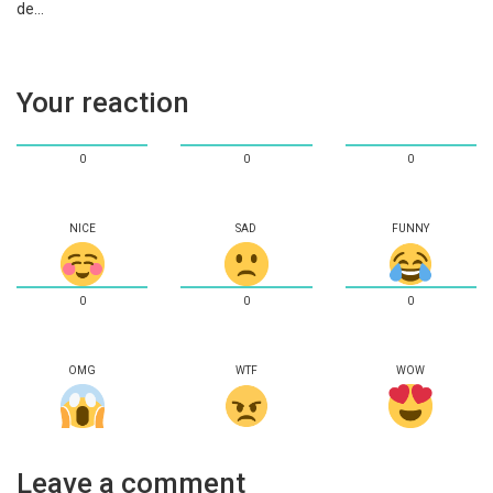
de…
Your reaction
0
0
0
NICE
SAD
FUNNY
0
0
0
OMG
WTF
WOW
Leave a comment