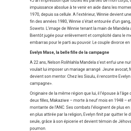
«J’ai l’impression que toutes les parties de mon corps, 
impuissance absolue à te venir en aide dans les moment
1970, depuis sa cellule. A l’extérieur, Winnie devient u
fin des années 1980, Winnie s’était entourée d’un gang,
Soweto. L’image de Winnie tenant la main de Mandela au 
Bientôt jugée pour enlèvement et complicité dans le me
embarras pour le parti au pouvoir. Le couple divorce en
Evelyn Mase, la belle fille de la campagne
A 22 ans, Nelson Rolihlahla Mandela s’est enfui une nu
voulait lui imposer un mariage arrangé. Jeune avocat, M
devient son mentor. Chez les Sisulu, il rencontre Evelyn 
campagne».
Originaire de la même région que lui, il l’épouse à l’âg
deux filles, Makaziwe – morte à neuf mois en 1948 – e
montante de l’ANC. Ses combats l’éloignent de plus en pl
en plus attirée par la religion, Evelyn finit par quitter 
seule, grâce à son épicerie et devient témoin de Jéhova
poumon.