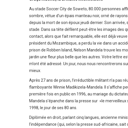
Au stade Soccer City de Soweto, 80.000 personnes afflu
sombre, vêtue d’un épais manteau noir, orné de rayons d
depuis la mort de son époux jeudi dernier. Son arrivée, 
stade. Dans sa tête défilent peut-être les images de
contact, alors que fait remarquable, elle est déjà veuv
président du Mozambique, a perdu la vie dans un accid
prison de Robben Island, Nelson Mandela trouve les mots 
jardin une fleur plus belle que les autres. Votre lettre 
m’ont été adressé. Un jour, nous nous rencontrerons sur le
mieux.
Après 27 ans de prison, l’irréductible militant n’a pas
flamboyante Winnie Madikizela-Mandela. Il s’affiche pe
première fois en public en 1996, au mariage du dictat
Mandela s’épanche dans la presse sur »le merveilleux se
1998, le jour de ses 80 ans.
Diplômée en droit, parlant cinq langues, ancienne minis
l’indépendance (qui, selon la presse sud-africaine, sai