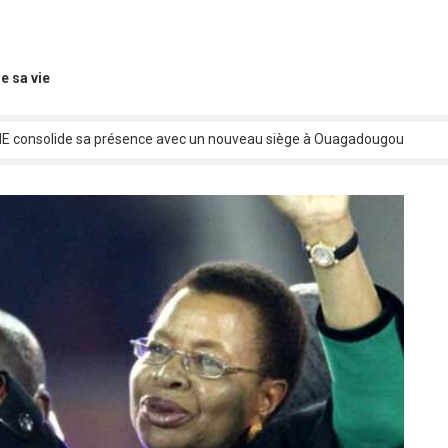
e sa vie
 consolide sa présence avec un nouveau siège à Ouagadougou
o : C’est parti pour la 1ere édition !
ACO 2025 : Le Tchad confirme sa participation au premier ministre
ation des œuvres et répartition des droits : les artistes musiciens bobol
o cross fit fête ses cinq ans avec le « King of Squats »