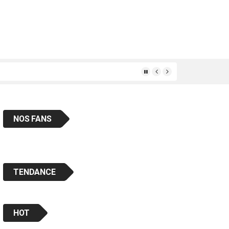
ais « en classe «
NOS FANS
TENDANCE
HOT