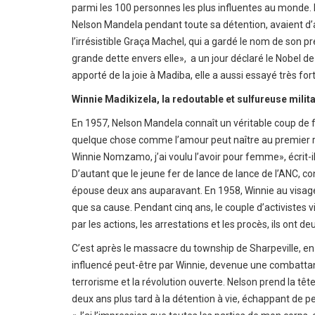
parmi les 100 personnes les plus influentes au monde. 
Nelson Mandela pendant toute sa détention, avaient d’
l’irrésistible Graça Machel, qui a gardé le nom de son p
grande dette envers elle», a un jour déclaré le Nobel d
apporté de la joie à Madiba, elle a aussi essayé très for
Winnie Madikizela, la redoutable et sulfureuse milit
En 1957, Nelson Mandela connaît un véritable coup de f
quelque chose comme l’amour peut naître au premier r
Winnie Nomzamo, j’ai voulu l’avoir pour femme», écrit-i
D’autant que le jeune fer de lance de lance de l’ANC, 
épouse deux ans auparavant. En 1958, Winnie au visa
que sa cause. Pendant cinq ans, le couple d’activistes 
par les actions, les arrestations et les procès, ils ont deu
C’est après le massacre du township de Sharpeville, e
influencé peut-être par Winnie, devenue une combattant
terrorisme et la révolution ouverte. Nelson prend la tê
deux ans plus tard à la détention à vie, échappant de pe