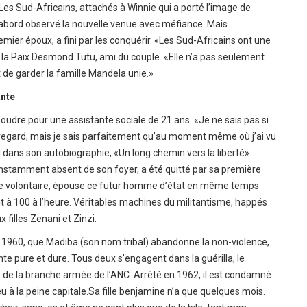
Les Sud-Africains, attachés à Winnie qui a porté l’image de
abord observé la nouvelle venue avec méfiance. Mais
remier époux, a fini par les conquérir. «Les Sud-Africains ont une
e la Paix Desmond Tutu, ami du couple. «Elle n’a pas seulement
t de garder la famille Mandela unie.»
ante
oudre pour une assistante sociale de 21 ans. «Je ne sais pas si
egard, mais je sais parfaitement qu’au moment même où j’ai vu
l dans son autobiographie, «Un long chemin vers la liberté».
constamment absent de son foyer, a été quitté par sa première
ge volontaire, épouse ce futur homme d’état en même temps
vit à 100 à l’heure. Véritables machines du militantisme, happés
x filles Zenani et Zinzi.
n 1960, que Madiba (son nom tribal) abandonne la non-violence,
e pure et dure. Tous deux s’engagent dans la guérilla, le
te de la branche armée de l’ANC. Arrêté en 1962, il est condamné
u à la peine capitale.Sa fille benjamine n’a que quelques mois.