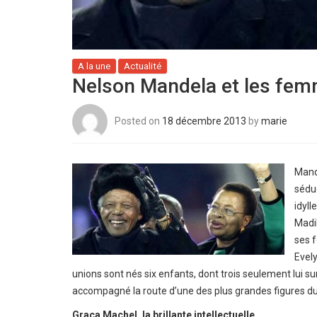
A la une
Actualité
Nelson Mandela et les fem
Posted on
18 décembre 2013
by
marie
Mande
séduc
idyll
Madik
ses 
Evel
unions sont nés six enfants, dont trois seulement lui s
accompagné la route d’une des plus grandes figures du
Graça Machel, la brillante intellectuelle