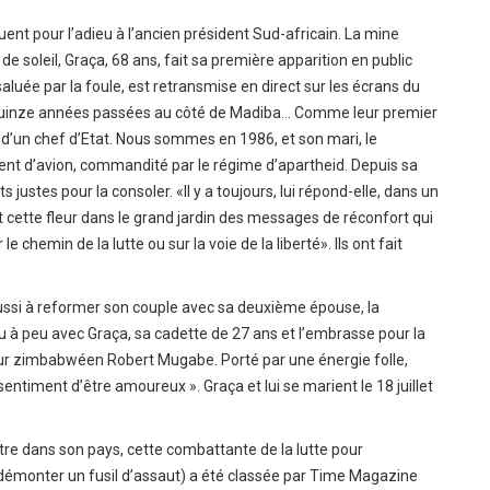
ent pour l’adieu à l’ancien président Sud-africain. La mine
e soleil, Graça, 68 ans, fait sa première apparition en public
saluée par la foule, est retransmise en direct sur les écrans du
s quinze années passées au côté de Madiba… Comme leur premier
e d’un chef d’Etat. Nous sommes en 1986, et son mari, le
ent d’avion, commandité par le régime d’apartheid. Depuis sa
justes pour la consoler. «Il y a toujours, lui répond-elle, dans un
est cette fleur dans le grand jardin des messages de réconfort qui
 chemin de la lutte ou sur la voie de la liberté». Ils ont fait
 réussi à reformer son couple avec sa deuxième épouse, la
u à peu avec Graça, sa cadette de 27 ans et l’embrasse pour la
eur zimbabwéen Robert Mugabe. Porté par une énergie folle,
ntiment d’être amoureux ». Graça et lui se marient le 18 juillet
tre dans son pays, cette combattante de la lutte pour
t démonter un fusil d’assaut) a été classée par Time Magazine