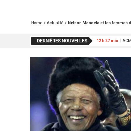
Home
Actualité
Nelson Mandela et les femmes d
DERNIÈRES NOUVELLES
12 h 27 min
ACME
20 h 01 min
Waab
16 h 42 min
FESP
2 h 39 min
Déclar
19 h 17 min
Koss