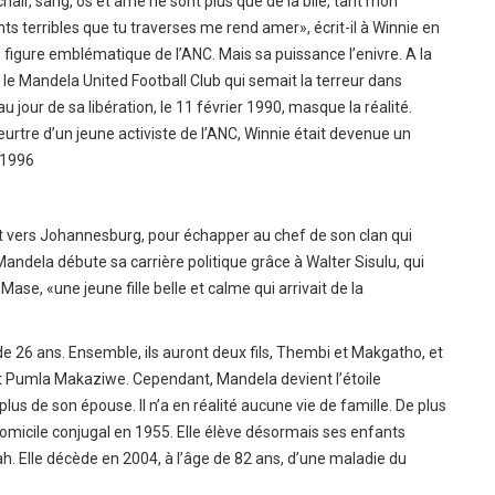
chair, sang, os et âme ne sont plus que de la bile, tant mon
s terribles que tu traverses me rend amer», écrit-il à Winnie en
ne figure emblématique de l’ANC. Mais sa puissance l’enivre. A la
 le Mandela United Football Club qui semait la terreur dans
jour de sa libération, le 11 février 1990, masque la réalité.
urtre d’un jeune activiste de l’ANC, Winnie était devenue un
 1996
it vers Johannesburg, pour échapper au chef de son clan qui
andela débute sa carrière politique grâce à Walter Sisulu, qui
Mase, «une jeune fille belle et calme qui arrivait de la
e de 26 ans. Ensemble, ils auront deux fils, Thembi et Makgatho, et
t Pumla Makaziwe. Cependant, Mandela devient l’étoile
us de son épouse. Il n’a en réalité aucune vie de famille. De plus
le domicile conjugal en 1955. Elle élève désormais ses enfants
h. Elle décède en 2004, à l’âge de 82 ans, d’une maladie du