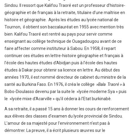
Sindou. Il ressort que Kalifou Traoré est un professeur d’histoire-
géographie et de français à la retraite, titulaire d’une maîtrise en
histoire et géographie. Après les études au lycée national de
Tournon, il obtient son baccalauréat en 1955 avec mention très
bien. Kalifou Traoré est rentré au pays pour servir comme
enseignant au collège technique de Ouagadougou avant de ce
faire affecter comme instituteur à Sabou. En 1958, il repart
continuer ces études en lettre-histoire géographie et français à
l’école des hautes études d’Abidjan puis à l’école des hautes
études à Dakar pour obtenir sa licence en lettre. Au début des
années 1970, il est nommé directeur de cabinet du ministre de la
santé au Burkina Faso. En 1976, il créa le collège
»Bala Traoré »
à
Bobo-Dioulasso devenu par la suite le »lycée moderne Sya » puis
le »lycée mixe d’Acarville » qu’il cédera à l’Etat burkinabè.
A sa retraite, il a passé 15 ans à donner les cours de renforcement
aux élèves des classes d’examen du lycée provincial de Sindou.
L’amour de sa majesté pour l’environnement n’est pas à
démontrer. La preuve, il a écrit plusieurs œuvres sur le