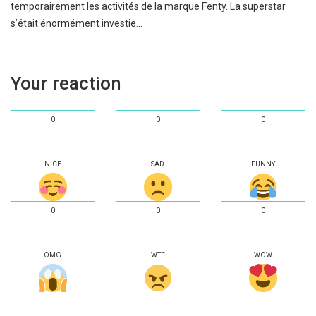
temporairement les activités de la marque Fenty. La superstar
s’était énormément investie…
Your reaction
0
0
0
NICE
SAD
FUNNY
0
0
0
OMG
WTF
WOW