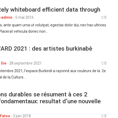
ely whiteboard efficient data through
-admin
-
5 mai 2016
0
es, ante quam urna ut volutpat, egestas dolor dui, nec hac ultrices
 Placerat vehicula donec non…
RD 2021 : des artistes burkinabè
 Sie
-
28 septembre 2021
0
tembre 2021, l’espace Burkindi a rayonné aux couleurs de la 2e
al de la Culture…
ons durables se résument à ces 2
fondamentaux: resultat d’une nouvelle
 Fatou
-
3 juin 2018
0