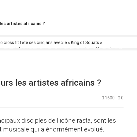
les artistes africains ?
o cross fit fête ses cinq ans avec le « King of Squats »
 consolide sa présence avec un nouveau siège à Ouagadougou
o : C’est parti pour la 1ere édition !
ACO 2025 : Le Tchad confirme sa participation au premier ministre
ation des œuvres et répartition des droits : les artistes musiciens bobol
urs les artistes africains ?
1600
0
cipaux disciples de l’icône rasta, sont les
t musicale qui a énormément évolué.