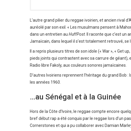
L’autre grand pilier du reggae ivoirien, et ancien riva
auréolé par son exil. « Les musulmans pensent à Mahome
dans un entretien au
HuffPost
. Il raconte que c’est un
Jamaïcain, dans lequel il s’est totalement retrouvé, se 
Il a repris plusieurs titres de son idole (« War », « Get u
pieds joints qui contrastent avec sa carrure de géant), e
Radio libre Fakoly, aux couleurs sonores jamaïcaines.
D’autres Ivoiriens reprennent l’héritage du grand Bob 
les années 1960.
…au Sénégal et à la Guinée
Hors de la Côte d’Ivoire, le reggae compte encore quel
bref début rap a été conquis par le reggae lors d’un pa
Cornerstones et qui a pu collaborer avec Damian Marley, 