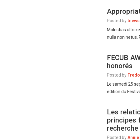
Appropriat
Posted by
tnews
Molestias ultrici
nulla non netus.
FECUB AWA
honorés
Posted by
Fredo
Le samedi 25 sep
édition du Festiv
Les relati
principes 
recherche
Posted by
Annie