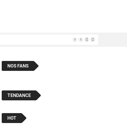
ais « en classe «
NOS FANS
TENDANCE
HOT