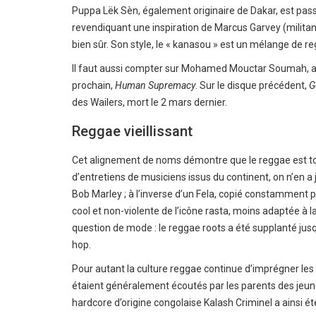
Puppa Lëk Sèn
, également originaire de Dakar, est pass
revendiquant une inspiration de Marcus Garvey (milita
bien sûr. Son style, le « kanasou » est un mélange de r
Il faut aussi compter sur Mohamed Mouctar Soumah, ali
prochain,
Human Supremacy
. Sur le disque précédent,
G
des Wailers, mort le 2 mars dernier.
Reggae vieillissant
Cet alignement de noms démontre que le reggae est touj
d’entretiens de musiciens issus du continent, on n’en
Bob Marley ; à l’inverse d’un Fela, copié constamment
cool et non-violente de l’icône rasta, moins adaptée à
question de mode : le reggae roots a été supplanté ju
hop.
Pour autant la culture reggae continue d’imprégner les
étaient généralement écoutés par les parents des jeune
hardcore d’origine congolaise Kalash Criminel a ainsi ét