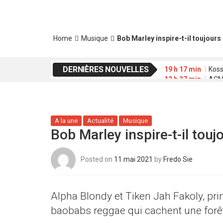
Home
Musique
Bob Marley inspire-t-il toujours 
DERNIÈRES NOUVELLES
19 h 17 min
Koss
12 h 27 min
ACME
20 h 01 min
Waab
16 h 42 min
FESP
2 h 39 min
Déclar
A la une
Actualité
Musique
Bob Marley inspire-t-il toujo
Posted on
11 mai 2021
by
Fredo Sie
Alpha Blondy et Tiken Jah Fakoly, prin
baobabs reggae qui cachent une forê