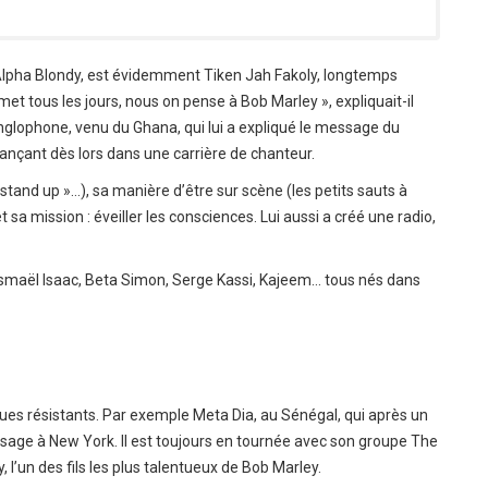
l d’Alpha Blondy, est évidemment Tiken Jah Fakoly, longtemps
t tous les jours, nous on pense à Bob Marley », expliquait-il
 anglophone, venu du Ghana, qui lui a expliqué le message du
lançant dès lors dans une carrière de chanteur.
p, stand up »…), sa manière d’être sur scène (les petits sauts à
t sa mission : éveiller les consciences. Lui aussi a créé une radio,
: Ismaël Isaac, Beta Simon, Serge Kassi, Kajeem… tous nés dans
ques résistants. Par exemple
Meta Dia
, au Sénégal, qui après un
ssage à New York. Il est toujours en tournée avec son groupe The
l’un des fils les plus talentueux de Bob Marley.