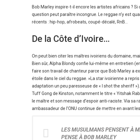
Bob Marley inspire-t-il encore les artistes africains ? Si
question peut paraître incongrue. Le reggae n’y est qu
récents : hip-hop, afrobeats, coupé-décalé, RnB…
De la Côte d’Ivoire…
On peut bien citer les maîtres ivoiriens du domaine, mais
Bien sûr,
Alpha Blondy
confie lui-même en entretien (en 
faire son travail de chanteur parce que Bob Marley a exi
étoile dans le ciel du reggae. »La star ivoirienne a repr
adaptation un peu paresseuse de « I shot the sheriff »). 
Tuff Gong de Kinston, notamment le titre « Yitshak Ra
le maître et son message d’espoir anti-raciste. Via sa 
ambassadeur de l’ONU continue de mettre en avant les 
LES MUSULMANS PENSENT À M
PENSE À BOB MARLEY