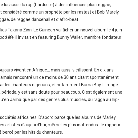
é lui aussi du rap (hardcore) à des influences plus reggae,
nt considéré comme un prophète par les rastas) et Bob Marely,
eggae, de reggae dancehall et d’afro-beat.
as Takana Zion. Le Guinéen va lâcher un nouvel album le 4 juin
ood life
, il invitait en featuring Bunny Wailer, membre fondateur
ours vivant en Afrique… mais aussi vieillissant. En dix ans
 a jamais rencontré un de moins de 30 ans citant spontanément
 par les chanteurs nigerians, et notamment
Burna Boy
. L’image
 la période, y est sans doute pour beaucoup. C’est également une
squ’en Jamaïque par des genres plus musclés, du ragga au hip-
 sociétés africaines. D’abord parce que les albums de Marley
s artistes d’aujourd’hui, même les plus inattendus : le rappeur
é bercé par les hits du chanteurs.