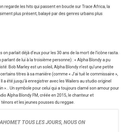
 on regarde les hits qui passent en boucle sur Trace Africa, la
asiment plus présent, balayé par des genres urbains plus
 on parlait déjà d’eux pour les 30 ans de la mort de l’icône rasta.
parlant de lui à la troisième personne) : « Alpha Blondy a pu
sté. Bob Marley est un soleil, Alpha Blondy n’est qu’une petite
is certains titres à sa manière (comme « J’ai tué le commissaire »,
Il a été jusqu’à enregistrer avec les Wailers au studio originel
bin »… Un symbole pour celui qui a toujours clamé son amour pour
radio Alpha Blondy FM, créée en 2015, le chanteur et
ténors et les jeunes pousses du reggae.
AHOMET TOUS LES JOURS, NOUS ON