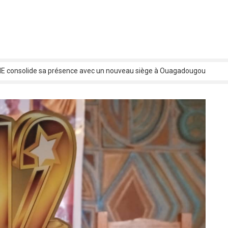
 consolide sa présence avec un nouveau siège à Ouagadougou
o : C’est parti pour la 1ere édition !
ACO 2025 : Le Tchad confirme sa participation au premier ministre
ation des œuvres et répartition des droits : les artistes musiciens bobol
o cross fit fête ses cinq ans avec le « King of Squats »