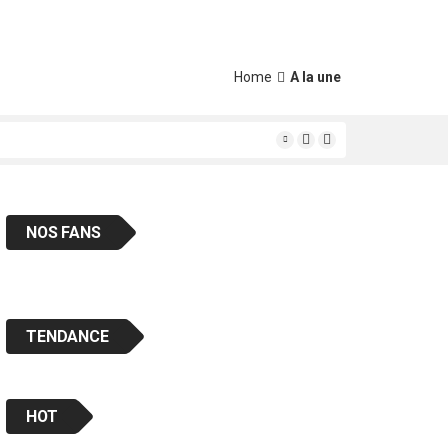
Home
A la une
ais « en classe «
NOS FANS
TENDANCE
HOT