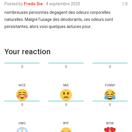
Posted by
Fredo Sie
-
4 septembre 2020
0
nombreuses personnes degagent des odeurs corporelles
naturelles. Malgré l’usage des déodorants, ces odeurs sont
persistantes, alors voici quelques astuces pour…
Your reaction
0
0
0
NICE
SAD
FUNNY
0
0
0
OMG
WTF
WOW