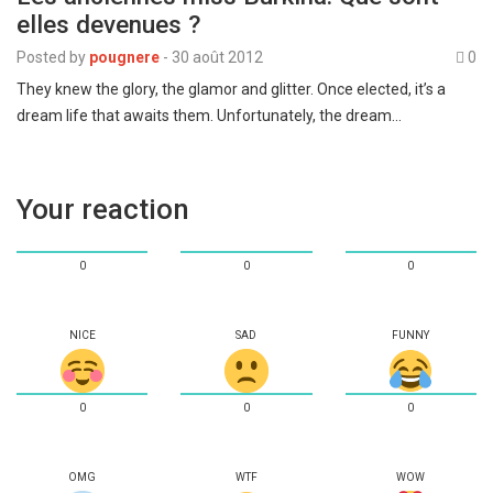
elles devenues ?
Posted by
pougnere
-
30 août 2012
0
They knew the glory, the glamor and glitter. Once elected, it’s a
dream life that awaits them. Unfortunately, the dream…
Your reaction
0
0
0
NICE
SAD
FUNNY
0
0
0
OMG
WTF
WOW