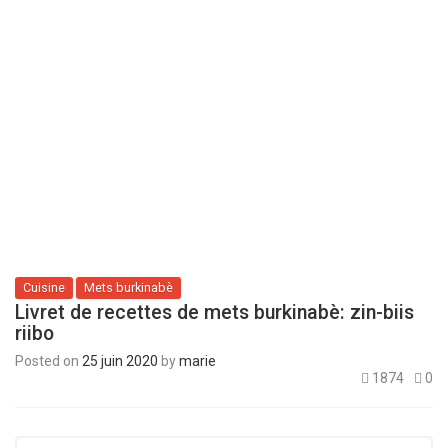
Cuisine
Mets burkinabè
Livret de recettes de mets burkinabè: zin-biis
riibo
Posted on
25 juin 2020
by
marie
1874
0